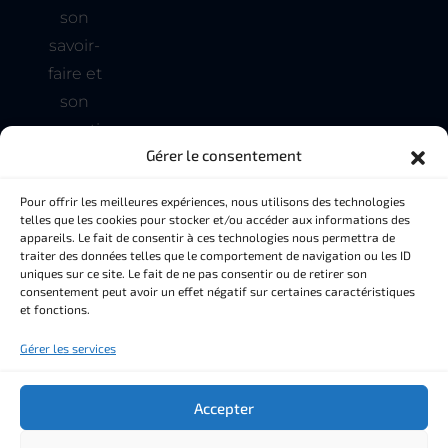
son
savoir-
faire et
son
expertise
Gérer le consentement
pour
tous
Pour offrir les meilleures expériences, nous utilisons des technologies
vos
telles que les cookies pour stocker et/ou accéder aux informations des
appareils. Le fait de consentir à ces technologies nous permettra de
besoins
traiter des données telles que le comportement de navigation ou les ID
en
uniques sur ce site. Le fait de ne pas consentir ou de retirer son
consentement peut avoir un effet négatif sur certaines caractéristiques
matière
et fonctions.
de
Gérer les services
couverture
et de
Accepter
façade