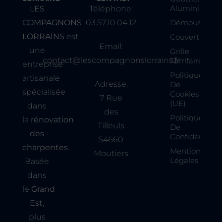
Aluminium
LES
Téléphone:
COMPAGNONS
03.57.10.04.12
Démoussage
LORRAINS
est
Couverture
Email:
une
Grille
contact@lescompagnonslorrains.fr
Tarrifaire
entreprise
Politique
artisanale
Adresse:
De
spécialisée
Cookies
7 Rue
(UE)
dans
des
Politique
la
rénovation
Tilleuls
De
des
Confidentialit
54660
charpentes
.
Mentions
Moutiers
Légales
Basée
dans
le
Grand
Est
,
plus